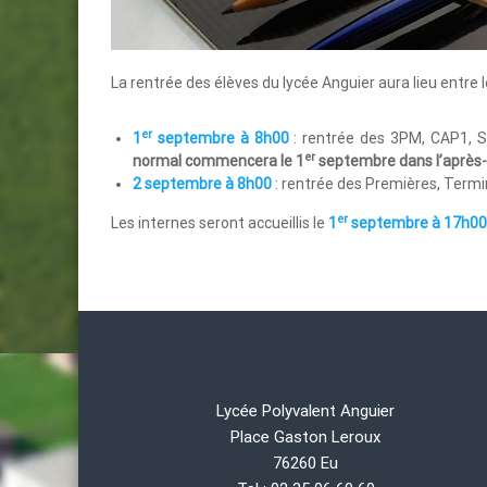
La rentrée des élèves du lycée Anguier aura lieu entre 
er
1
septembre à 8h00
: rentrée des 3PM, CAP1, 
er
normal commencera le 1
septembre dans l’après-
2 septembre à 8h00
: rentrée des Premières, Term
er
Les internes seront accueillis le
1
septembre à 17h00
Lycée Polyvalent Anguier
Place Gaston Leroux
76260 Eu