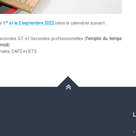
er
le
1
et le 2 septembre 2022
selon le calendrier suivant :
Secondes GT et Secondes professionnelles (
l’emploi du temps
midi
).
inales, CAP2 et BTS
.
L
-