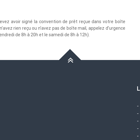
evez avoir signé la convention de prêt reçue dans votre boîte
s n’avez rien reçu ou n’avez pas de boîte mail, appelez d’urgence
endredi de 8h à 20h et le samedi de 8h à 12h).
L
-
-
-
-
-