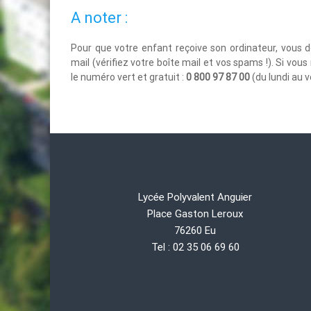
A noter :
Pour que votre enfant reçoive son ordinateur, vous d
mail (vérifiez votre boîte mail et vos spams !). Si vou
le numéro vert et gratuit :
0 800 97 87 00
(du lundi au v
Lycée Polyvalent Anguier
Place Gaston Leroux
76260 Eu
Tel : 02 35 06 69 60