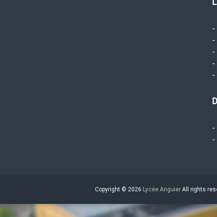
L
-
-
-
-
-
D
-
-
Copyright © 2026
Lycée Anguier
All rights r