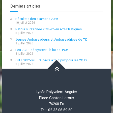
Derniers articles
Résultats des examens 2026
10 juillet 2026
Retour sur l’année 2025-26 en Arts Plastiques
8 juillet 2026
Jeunes Ambassadeurs et Ambassadrices de TD
8 juillet 2026
Les 2GT1 décryptent : la loi de 1905
3 juillet 2026
CJEL 2025-26 – Survivre à tout prix pour les 2GT2
3 juillet 2026
Lycée Polyvalent Anguier
Place Gaston Leroux
76260 Eu
Tel : 02 35 06 69 60