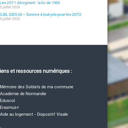
Les 2GT1 décryptent : la loi de 1905
3 juillet 2026
CJEL 2025-26 – Survivre à tout prix pour les 2GT2
3 juillet 2026
iens et ressources numériques :
 Mémoire des Soldats de ma commune
 Académie de Normandie
 Eduscol
 Erasmus+
 Aide au logement - Dispositif Visale