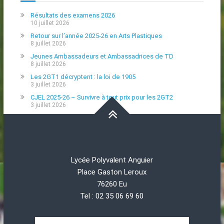
Résultats des examens 2026
10 juillet 2026
Retour sur l’année 2025-26 en Arts Plastiques
8 juillet 2026
Jeunes Ambassadeurs et Ambassadrices de TD
8 juillet 2026
Les 2GT1 décryptent : la loi de 1905
3 juillet 2026
CJEL 2025-26 – Survivre à tout prix pour les 2GT2
3 juillet 2026
Lycée Polyvalent Anguier
Place Gaston Leroux
76260 Eu
Tel : 02 35 06 69 60