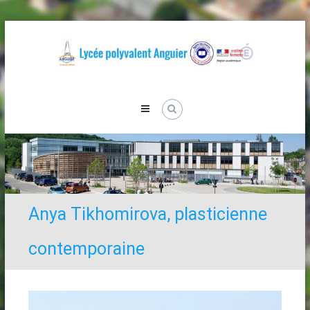
Skip
to
content
Lycée
Anguier
Anya Tikhomirova, plasticienne
contemporaine