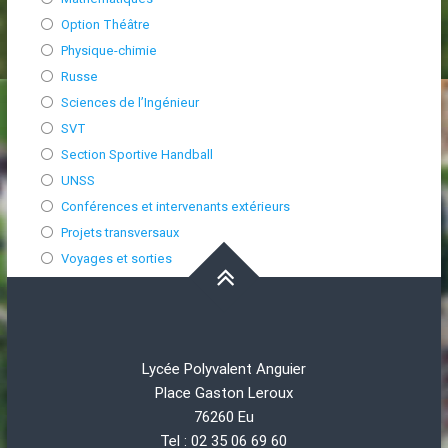
Option Théâtre
Physique-chimie
Russe
Sciences de l’Ingénieur
SVT
Section Sportive Handball
UNSS
Conférences et intervenants extérieurs
Projets transversaux
Voyages et sorties
Lycée Polyvalent Anguier
Place Gaston Leroux
76260 Eu
Tel : 02 35 06 69 60