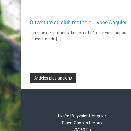
Ouverture du club maths du lycée Anguier
L’équipe de mathématiques est fière de vous annonce
l’ouverture du […]
Navigation
Articles plus anciens
des
articles
Lycée Polyvalent Anguier
Place Gaston Leroux
76260 Eu