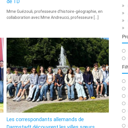
de TD
Mme Guézouli, professeure d’histoire-géographie, en
collaboration avec Mme Andreucci, professeure […]
Pr
Fil
Les correspondants allemands de
Darmstadt découvrent les villes sœurs