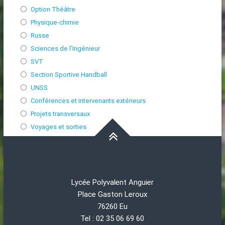
Option Théâtre
Physique-chimie
Russe
Sciences de l’Ingénieur
SVT
Section Sportive Handball
UNSS
Conférences et intervenants extérieurs
Projets transversaux
Voyages et sorties
Lycée Polyvalent Anguier
Place Gaston Leroux
76260 Eu
Tel : 02 35 06 69 60