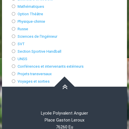
Mathématiques
Option Théâtre
Physique-chimie
Russe
Sciences de l’Ingénieur
SVT
Section Sportive Handball
UNSS
Conférences et intervenants extérieurs
Projets transversaux
Voyages et sorties
Lycée Polyvalent Anguier
Place Gaston Leroux
76260 Eu