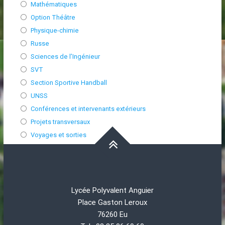
Mathématiques
Option Théâtre
Physique-chimie
Russe
Sciences de l’Ingénieur
SVT
Section Sportive Handball
UNSS
Conférences et intervenants extérieurs
Projets transversaux
Voyages et sorties
Lycée Polyvalent Anguier
Place Gaston Leroux
76260 Eu