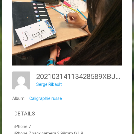
20210314113428589XBJQEBEM.IMG_1100
Serge Ribault
Album:
Caligraphie russe
DETAILS
iPhone 7
iPhone 7 back camera 3.99mm f/1.8