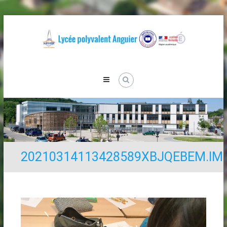
Skip
to
content
Lycée
Anguier
20210314113428589XBJQEBEM.IM