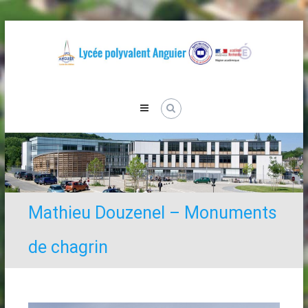
Skip
to
content
Lycée
Anguier
Mathieu Douzenel – Monuments
de chagrin