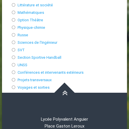
Littérature et société
Mathématiques
Option Théâtre
Physique-chimie
Russe
Sciences de l’Ingénieur
SVT
Section Sportive Handball
UNSS
Conférences et intervenants extérieurs
Projets transversaux
Voyages et sorties
Lycée Polyvalent Anguier
Place Gaston Leroux