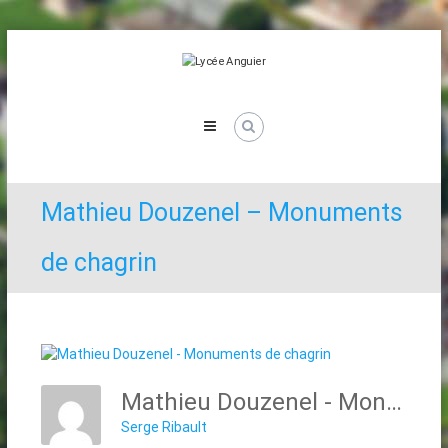
Skip
to
content
Lycée
Anguier
Mathieu Douzenel – Monuments
de chagrin
Mathieu Douzenel - Monuments De Chagrin
Serge Ribault