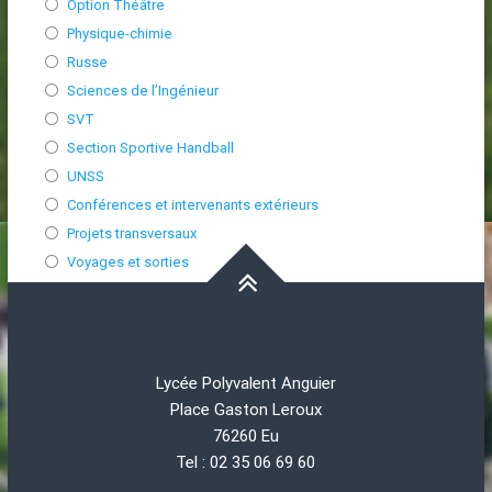
Option Théâtre
Physique-chimie
Russe
Sciences de l’Ingénieur
SVT
Section Sportive Handball
UNSS
Conférences et intervenants extérieurs
Projets transversaux
Voyages et sorties
Lycée Polyvalent Anguier
Place Gaston Leroux
76260 Eu
Tel : 02 35 06 69 60