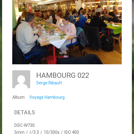
HAMBOURG 022
Serge Ribault
Album:
Voyage Hambourg
DETAILS
DSC-W730
5mm
/
ƒ/3.3
/
10/300s
/
ISO 400