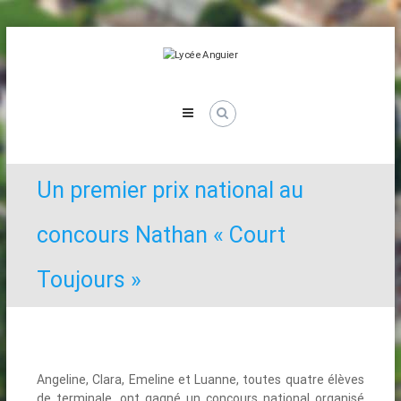
Skip
to
content
Lycée
Anguier
Un premier prix national au
concours Nathan « Court
Toujours »
Angeline, Clara, Emeline et Luanne, toutes quatre élèves
de terminale, ont gagné un concours national organisé